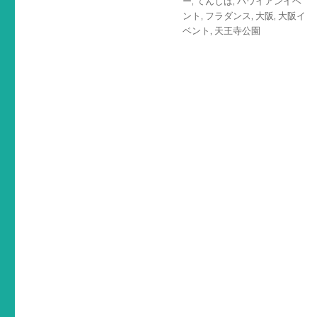
グ
ー
,
てんしば
,
ハワイアンイベ
ント
,
フラダンス
,
大阪
,
大阪イ
ベント
,
天王寺公園