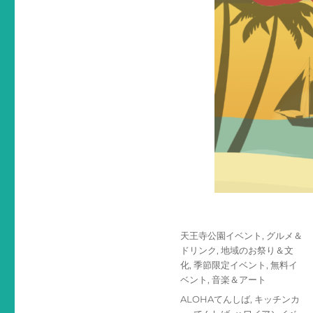
投
カ
天王寺公園イベント
,
グルメ＆
稿
テ
ドリンク
,
地域のお祭り＆文
日:
ゴ
化
,
季節限定イベント
,
無料イ
リ
ベント
,
音楽＆アート
ー
タ
ALOHAてんしば
,
キッチンカ