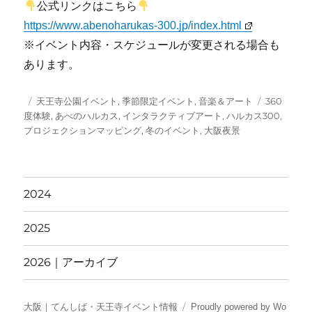
公式リンクはこちら
https://www.abenoharukas-300.jp/index.html
※イベント内容・スケジュールが変更される場合も
あります。
投
カ
タ
天王寺公園イベント
,
季節限定イベント
,
音楽＆アート
360
稿
テ
グ
度体験
,
あべのハルカス
,
インタラクティブアート
,
ハルカス300
,
日:
ゴ
プロジェクションマッピング
,
冬のイベント
,
大阪夜景
リ
ー
2024
2025
2026｜アーカイブ
大阪｜てんしば・天王寺イベント情報
Proudly powered by Wo