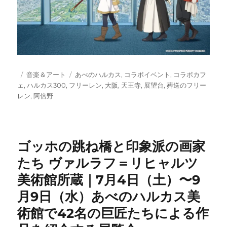
投
カ
タ
音楽＆アート
あべのハルカス
,
コラボイベント
,
コラボカフ
稿
テ
グ
ェ
,
ハルカス300
,
フリーレン
,
大阪
,
天王寺
,
展望台
,
葬送のフリー
日:
ゴ
レン
,
阿倍野
リ
ー
ゴッホの跳ね橋と印象派の画家
たち ヴァルラフ＝リヒャルツ
美術館所蔵｜7月4日（土）〜9
月9日（水）あべのハルカス美
術館で42名の巨匠たちによる作