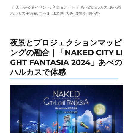
投
カ
タ
天王寺公園イベント
,
音楽＆アート
あべのハルカス
,
あべの
稿
テ
グ
ハルカス美術館
,
ゴッホ
,
印象派
,
大阪
,
展覧会
,
阿倍野
日:
ゴ
リ
ー
夜景とプロジェクションマッピ
ングの融合｜「NAKED CITY LI
GHT FANTASIA 2024」あべの
ハルカスで体感