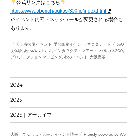
公式リンクはこちら
https://www.abenoharukas-300.jp/index.html
※イベント内容・スケジュールが変更される場合も
あります。
投
カ
タ
天王寺公園イベント
,
季節限定イベント
,
音楽＆アート
360
稿
テ
グ
度体験
,
あべのハルカス
,
インタラクティブアート
,
ハルカス300
,
日:
ゴ
プロジェクションマッピング
,
冬のイベント
,
大阪夜景
リ
ー
2024
2025
2026｜アーカイブ
大阪｜てんしば・天王寺イベント情報
Proudly powered by Wo