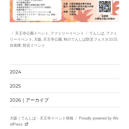
投
カ
タ
天王寺公園イベント
,
ファミリーイベント
てんしば
,
ファミ
稿
テ
グ
リーイベント
,
大阪
,
天王寺公園
,
秋のてんしば防災フェスタ2025
,
日:
ゴ
自衛隊
,
防災イベント
リ
ー
2024
2025
2026｜アーカイブ
大阪｜てんしば・天王寺イベント情報
Proudly powered by Wo
rdPress